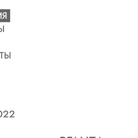
ИЯ
Ы
ТЫ
022