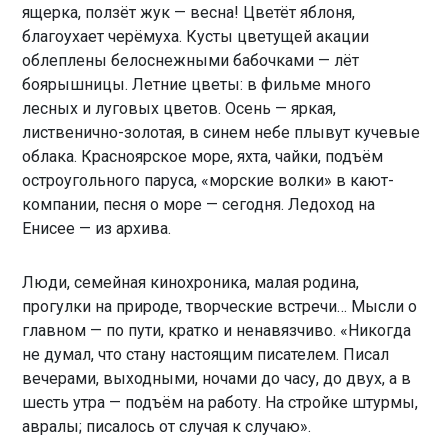
ящерка, ползёт жук — весна! Цветёт яблоня,
благоухает черёмуха. Кусты цветущей акации
облеплены белоснежными бабочками — лёт
боярышницы. Летние цветы: в фильме много
лесных и луговых цветов. Осень — яркая,
лиственично-золотая, в синем небе плывут кучевые
облака. Красноярское море, яхта, чайки, подъём
остроугольного паруса, «морские волки» в кают-
компании, песня о море — сегодня. Ледоход на
Енисее — из архива.
Люди, семейная кинохроника, малая родина,
прогулки на природе, творческие встречи… Мысли о
главном — по пути, кратко и ненавязчиво. «Никогда
не думал, что стану настоящим писателем. Писал
вечерами, выходными, ночами до часу, до двух, а в
шесть утра — подъём на работу. На стройке штурмы,
авралы; писалось от случая к случаю».