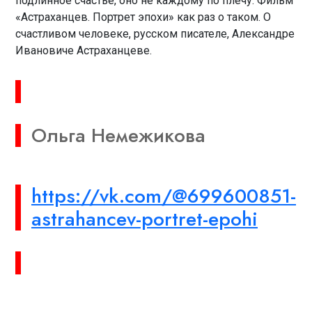
подлинное счастье, оно не каждому по плечу. Фильм
«Астраханцев. Портрет эпохи» как раз о таком. О
счастливом человеке, русском писателе, Александре
Ивановиче Астраханцеве.
Ольга Немежикова
https://vk.com/@699600851-
astrahancev-portret-epohi